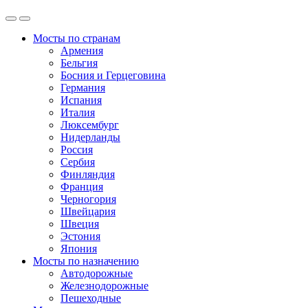
Мосты по странам
Армения
Бельгия
Босния и Герцеговина
Германия
Испания
Италия
Люксембург
Нидерланды
Россия
Сербия
Финляндия
Франция
Черногория
Швейцария
Швеция
Эстония
Япония
Мосты по назначению
Автодорожные
Железнодорожные
Пешеходные