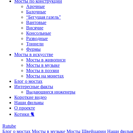
Мосты по конструкции
Арочные
Балочные
“Бегущая газель”
Вантовые
Висячие
Консольные
Разводные
Тоннели
Фермы
Мосты в искусстве
Мосты в живописи
Мосты в музыке
Мосты в поэзии
Мосты на монетах
Блог о мостах
Интересные факты
Выдающиеся инженеры
Короткие видео
Наши фильмы
О проекте
Котики 🐈
Rutube
Блог о мостах
Мосты в музыке
Мосты Швейцарии
Наши филь