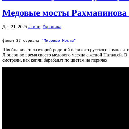
Медовые мосты Рахманинова 
Дек 21, 2025
#кино
,
#хроника
фильм 37 сериала 
"Мировые Мосты"
Швейцария стала второй родиной великого русского композитора. Здесь он построил виллу Сенар и поразил всех инженерным талантом. А впервые Сергей Васильевич Рахманинов попал в
Люцерн во время своего медового месяца с женой Натальей. В
смотрели, как капли барабанят по цветам на перилах.