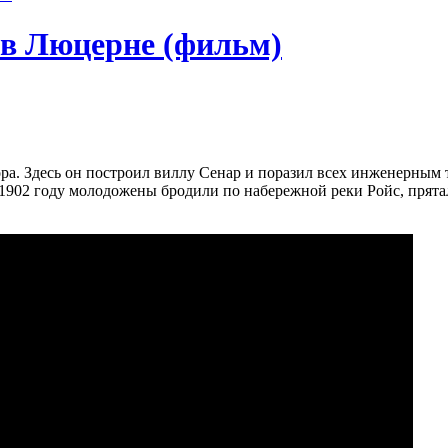
в Люцерне (фильм)
 1902 году молодожены бродили по набережной реки Ройс, прята