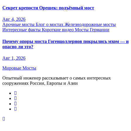
Секрет крепости Орешек: подъёмный мост
Авг 4, 2026
Арочные мосты
Блог о мостах
Железнодорожные мосты
Интересные факты
Короткие видео
Мосты Германии
Почему опоры моста Гогенцоллернов покрылись мхом — и
опасно ли это?
Авг 1, 2026
Мировые Мосты
Опытный инженер рассказывает о самых интересных
сооружениях России, Европы и Азии