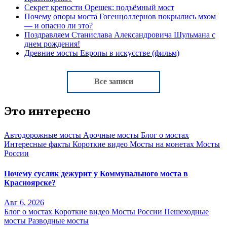
Секрет крепости Орешек: подъёмный мост
Почему опоры моста Гогенцоллернов покрылись мхом
— и опасно ли это?
Поздравляем Станислава Александровича Шульмана с
днем рождения!
Древние мосты Европы в искусстве (фильм)
Все записи
Это интересно
Автодорожные мосты
Арочные мосты
Блог о мостах
Интересные факты
Короткие видео
Мосты на монетах
Мосты
России
Почему суслик дежурит у Коммунального моста в
Красноярске?
Авг 6, 2026
Блог о мостах
Короткие видео
Мосты России
Пешеходные
мосты
Разводные мосты