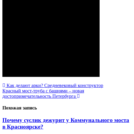
Навигация
Как делают арки? Средневековый конструктор
Красный мост-труба с башнями – новая
по
достопримечательность Петербурга
записям
Похожая запись
Почему суслик дежурит у Коммунального моста
в Красноярске?