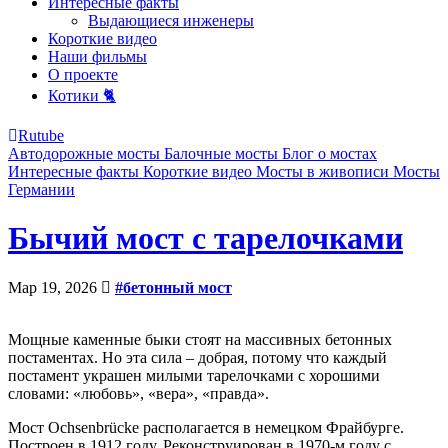
Интересные факты
Выдающиеся инженеры
Короткие видео
Наши фильмы
О проекте
Котики 🐈
Rutube
Автодорожные мосты
Балочные мосты
Блог о мостах
Интересные факты
Короткие видео
Мосты в живописи
Мосты
Германии
Бычий мост с тарелочками
Мар 19, 2026
#бетонный мост
Мощные каменные быки стоят на массивных бетонных
постаментах. Но эта сила – добрая, потому что каждый
постамент украшен милыми тарелочками с хорошими
словами: «любовь», «вера», «правда».
Мост Ochsenbrücke располагается в немецком Фрайбурге.
Построен в 1912 году. Реконструирован в 1970-м году с