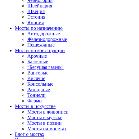
Черногория
Швейцария
Швеция
Эстония
Япония
Мосты по назначению
Автодорожные
Железнодорожные
Пешеходные
Мосты по конструкции
Арочные
Балочные
“Бегущая газель”
Вантовые
Висячие
Консольные
Разводные
Тоннели
Фермы
Мосты в искусстве
Мосты в живописи
Мосты в музыке
Мосты в поэзии
Мосты на монетах
Блог о мостах