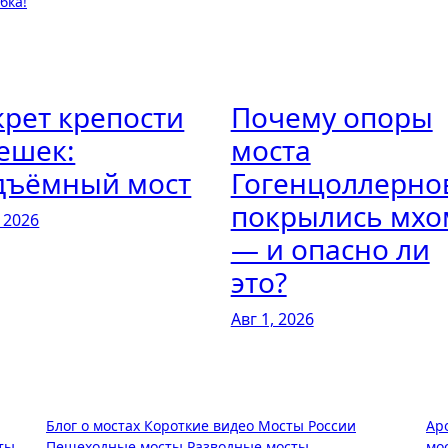
бка!
крет крепости
Почему опоры
ешек:
моста
дъёмный мост
Гогенцоллерно
покрылись мхо
, 2026
— и опасно ли
это?
Авг 1, 2026
Блог о мостах
Короткие видео
Мосты России
Ар
ты
Пешеходные мосты
Разводные мосты
мо