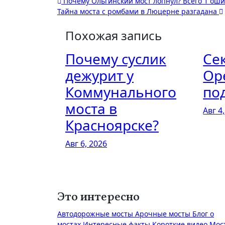
Навигация
Почему Ольгинский мост лопнул? Всего 1 оши
Тайна моста с ромбами в Люцерне разгадана
по
Похожая запись
записям
Почему суслик
Се
дежурит у
Ор
Коммунального
по
моста в
Авг 4
Красноярске?
Авг 6, 2026
Это интересно
Автодорожные мосты
Арочные мосты
Блог о
мостах
Интересные факты
Короткие видео
Мос