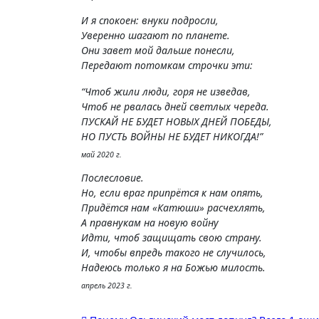
И я спокоен: внуки подросли,
Уверенно шагают по планете.
Они завет мой дальше понесли,
Передают потомкам строчки эти:
“Чтоб жили люди, горя не изведав,
Чтоб не рвалась дней светлых череда.
ПУСКАЙ НЕ БУДЕТ НОВЫХ ДНЕЙ ПОБЕДЫ,
НО ПУСТЬ ВОЙНЫ НЕ БУДЕТ НИКОГДА!”
май 2020 г.
Послесловие.
Но, если враг припрётся к нам опять,
Придётся нам «Катюши» расчехлять,
А правнукам на новую войну
Идти, чтоб защищать свою страну.
И, чтобы впредь такого не случилось,
Надеюсь только я на Божью милость.
апрель 2023 г.