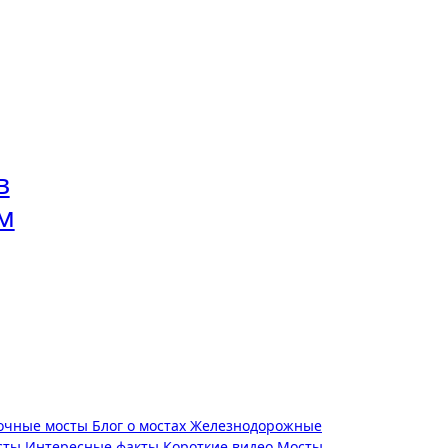
в
м
очные мосты
Блог о мостах
Железнодорожные
сты
Интересные факты
Короткие видео
Мосты