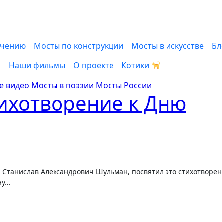
ачению
Мосты по конструкции
Мосты в искусстве
Бл
о
Наши фильмы
О проекте
Котики
е видео
Мосты в поэзии
Мосты России
ихотворение к Дню
ну…