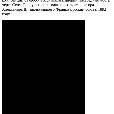
композиции с гербом Российском империи посередине моста
через Сену. Сооружение названо в честь императора
Александра III, заключившего Франко-русский союз в 1892
году.