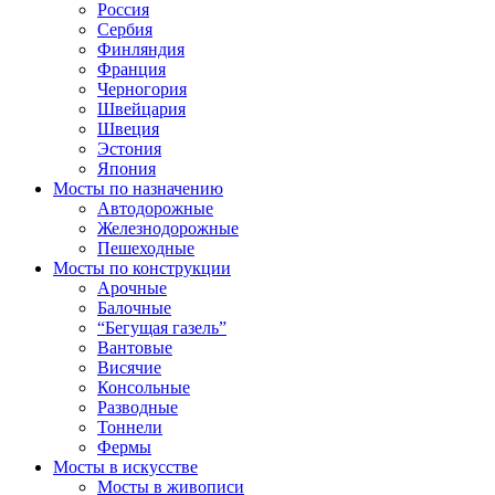
Россия
Сербия
Финляндия
Франция
Черногория
Швейцария
Швеция
Эстония
Япония
Мосты по назначению
Автодорожные
Железнодорожные
Пешеходные
Мосты по конструкции
Арочные
Балочные
“Бегущая газель”
Вантовые
Висячие
Консольные
Разводные
Тоннели
Фермы
Мосты в искусстве
Мосты в живописи