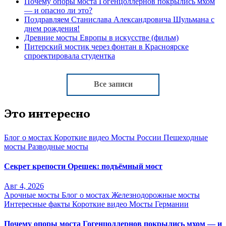
Почему опоры моста Гогенцоллернов покрылись мхом
— и опасно ли это?
Поздравляем Станислава Александровича Шульмана с
днем рождения!
Древние мосты Европы в искусстве (фильм)
Питерский мостик через фонтан в Красноярске
спроектировала студентка
Все записи
Это интересно
Блог о мостах
Короткие видео
Мосты России
Пешеходные
мосты
Разводные мосты
Секрет крепости Орешек: подъёмный мост
Авг 4, 2026
Арочные мосты
Блог о мостах
Железнодорожные мосты
Интересные факты
Короткие видео
Мосты Германии
Почему опоры моста Гогенцоллернов покрылись мхом — и