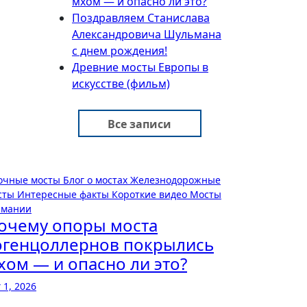
мхом — и опасно ли это?
Поздравляем Станислава
Александровича Шульмана
с днем рождения!
Древние мосты Европы в
искусстве (фильм)
Все записи
очные мосты
Блог о мостах
Железнодорожные
сты
Интересные факты
Короткие видео
Мосты
рмании
очему опоры моста
огенцоллернов покрылись
хом — и опасно ли это?
 1, 2026