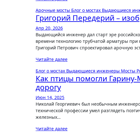
Арочные мосты
Блог о мостах
Выдающиеся ин
Григорий Передерий – изоб
Апр 20, 2026
Выдающийся инженер дал старт эре российского железобетонного мостостроения, применив новую для своего
времени технологию трубчатой арматуры при в
Григорий Петрович спроектировал арочную эс
Читайте далее
Блог о мостах
Выдающиеся инженеры
Мосты Р
Как птицы помогли Гарину
дорогу
Июн 14, 2025
Николай Георгиевич был необычным инженером. Прославился он в первую очередь как писатель и в своей основной
технической профессии умел разглядеть поэтич
железных…
Читайте далее