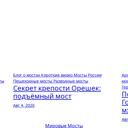
Блог о мостах
Короткие видео
Мосты России
Ар
ты
Пешеходные мосты
Разводные мосты
мо
Секрет крепости Орешек:
Ге
П
подъёмный мост
Г
Авг 4, 2026
м
Авг
Мировые Мосты